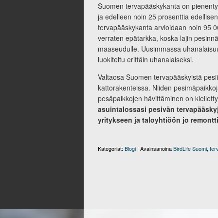
Suomen tervapääskykanta on pienentyny
ja edelleen noin 25 prosenttia edelli
tervapääskykanta arvioidaan noin 95 0
verraten epätarkka, koska lajin pesinnä
maaseudulle. Uusimmassa uhanalaisuus
luokiteltu erittäin uhanalaiseksi.
Valtaosa Suomen tervapääskyistä pesii
kattorakenteissa. Niiden pesimäpaikkoj
pesäpaikkojen hävittäminen on kiellett
asuintalossasi pesivän tervapääsky
yritykseen ja taloyhtiöön jo remontt
Kategoriat:
Blogi
|
Avainsanoina
BirdLife Suomi
,
ter