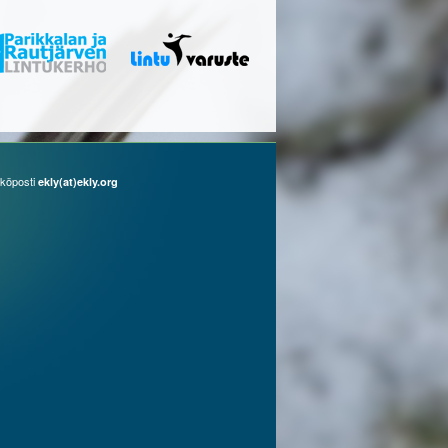
köposti
ekly(at)ekly.org