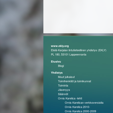
www.ekly.org
Etelä-Karjalan lintutieteellinen yhdistys (EKLY)
PL 180, 53101 Lappeenranta
Etusivu
Blogi
Yhdistys
Muut julkaisut
Toimihenkilöt ja toimikunnat
Toiminta
Jäsenyys
Säännöt
Ornis Karelica -lehti
Ornis Karelican verkkoversioita
Ornis Karelica 2010-
Ornis Karelica 2000-2009