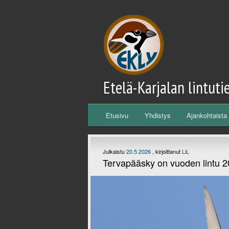
Etelä-Karjalan lintuti
Päävalikko
Etusivu
Yhdistys
Ajankohtaista
Siirry sisältöön
Siirry toissijaiseen sisältöön
Julkaistu
20.5.2026
, kirjoittanut
LiL
Tervapääsky on vuoden lintu 