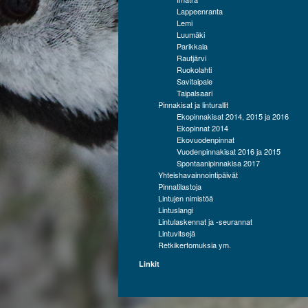
Lappeenranta
Lemi
Luumäki
Parikkala
Rautjärvi
Ruokolahti
Savitaipale
Taipalsaari
Pinnakisat ja linturallit
Ekopinnakisat 2014, 2015 ja 2016
Ekopinnat 2014
Ekovuodenpinnat
Vuodenpinnakisat 2016 ja 2015
Spontaanipinnakisa 2017
Yhteishavainnointipäivät
Pinnatilastoja
Lintujen nimistöä
Lintuslangi
Lintulaskennat ja -seurannat
Lintuvitsejä
Retkikertomuksia ym.
Linkit