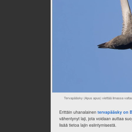
Tervapääsky (Apus apus) viettää ilmassa valt
Erittäin uhanalainen
tervapääsky on B
vähentynyt laji, jota voidaan auttaa s
lisää tietoa lajin esiintymisestä.