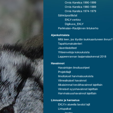
Ornis Karelica 1990-1999
Ornis Karelica 1980-1989
Ornis Karelica 1974-1979
Sähköpostilistat
EKLY-verkko
Digikuva_EKLY
Parikkalan–Rautjärven lintukerho
Ajankohtaista
Mitä teen, jos löydän loukkaantuneen linnun?
Tapahtumakalenteri
Jäsentiedotteet
Yhteenvetoja kokouksista
Lappeenrannan taajamalaskennat 2018
Havainnot
Havaintojen ilmoitusohjeet
Projektilajit
Ilmoitukset harvinaisuuksista
Viimeaikaiset havainnot
Aikaisimmat keväthavainnot lajeittain
Viimeiset syyshavainnot lajeittain
Harvinaisuushavainnot lajeittain
Linnusto ja harrastus
EKLY:n alueella tavatut lajit
Lintupaikat
Imatra