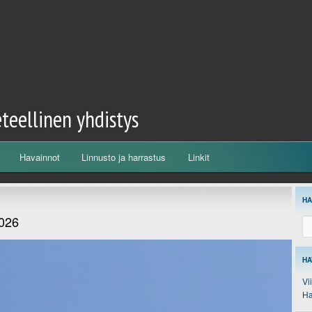
eteellinen yhdistys
Havainnot
Linnusto ja harrastus
Linkit
H
2026
Et
HA
Vi
Ha