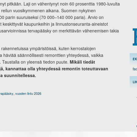
t pitkään. Laji on vähentynyt noin 60 prosenttia 1980-luvulta
sen reilun vuosikymmenen aikana. Suomen nykyinen
00 parin suuruiseksi (70 000–140 000 paria). Arvio on
t keskittyvät kaupunkeihin ja linnustonseuranta-aineistot
arvioinnissa tervapääsky on merkittävän vähenemisen takia
 rakennetuissa ympäristöissä, kuten kerrostalojen
a häviää säännöllisesti remonttien yhteydessä, vaikka
EK
y. Taustalla on yleensä tiedon puute.
Mikäli tiedät
jä, kannattaa olla yhteydessä remontin toteuttavaan
fa
ia suunnitellessa.
LI
vapääsky
,
vuoden lintu 2026