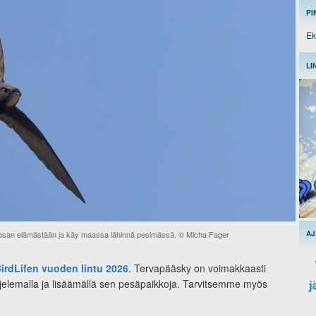
PI
Ek
LI
aosan elämästään ja käy maassa lähinnä pesimässä. © Micha Fager
AJ
irdLifen vuoden lintu 2026
. Tervapääsky on voimakkaasti
uojelemalla ja lisäämällä sen pesäpaikkoja. Tarvitsemme myös