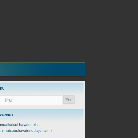
AKU
si
VAINNOT
imeaikaiset havainnot »
rvinaisuushavainnot lajeittain »