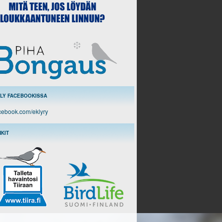
LY FACEBOOKISSA
cebook.com/eklyry
NKIT