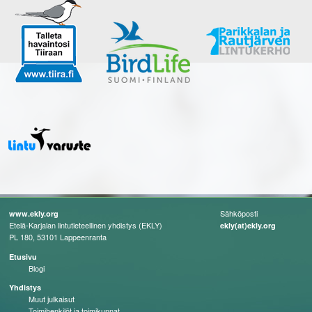
Sähköposti
www.ekly.org
Etelä-Karjalan lintutieteellinen yhdistys (EKLY)
ekly(at)ekly.org
PL 180, 53101 Lappeenranta
Etusivu
Blogi
Yhdistys
Muut julkaisut
Toimihenkilöt ja toimikunnat