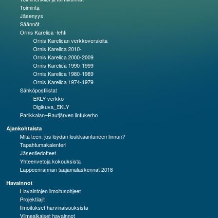
Toiminta
Jäsenyys
Säännöt
Ornis Karelica -lehti
Ornis Karelican verkkoversioita
Ornis Karelica 2010-
Ornis Karelica 2000-2009
Ornis Karelica 1990-1999
Ornis Karelica 1980-1989
Ornis Karelica 1974-1979
Sähköpostilistat
EKLY-verkko
Digikuva_EKLY
Parikkalan–Rautjärven lintukerho
Ajankohtaista
Mitä teen, jos löydän loukkaantuneen linnun?
Tapahtumakalenteri
Jäsentiedotteet
Yhteenvetoja kokouksista
Lappeenrannan taajamalaskennat 2018
Havainnot
Havaintojen ilmoitusohjeet
Projektilajit
Ilmoitukset harvinaisuuksista
Viimeaikaiset havainnot