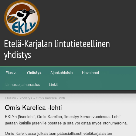
Etelä-Karjalan lintutieteellinen
yhdistys
Päävalikko
Yhdistys
Etusivu
Ajankohtaista
Havainnot
Siirry sisältöön
Siirry toissijaiseen sisältöön
Linnusto ja harrastus
Linkit
Etusivu
»
Yhdistys
»
Ornis Karelica -lehti
Ornis Karelica -lehti
EKLYn jäsenlehti, Ornis Karelica, ilmestyy kerran vuodessa. Lehti
jaetaan kaikille jäsenille postitse ja sitä voi ostaa myös irtonumeroina.
Ornis Karelicassa julkaistaan pääasiallisesti eteläkarjalaisten