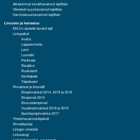
Aikaisimmat keväthavainnot lajeittain
Viimeiset syyshavainnot lajeittain
Harvinaisuushavainnot lajeittain
Linnusto ja harrastus
EKLY:n alueella tavatut lajit
Lintupaikat
Imatra
Lappeenranta
Lemi
Luumäki
Parikkala
Rautjärvi
Ruokolahti
Savitaipale
Taipalsaari
Pinnakisat ja linturallit
Ekopinnakisat 2014, 2015 ja 2016
Ekopinnat 2014
Ekovuodenpinnat
Vuodenpinnakisat 2016 ja 2015
Spontaanipinnakisa 2017
Yhteishavainnointipäivät
Pinnatilastoja
Lintujen nimistöä
Lintuslangi
Lintulaskennat ja -seurannat