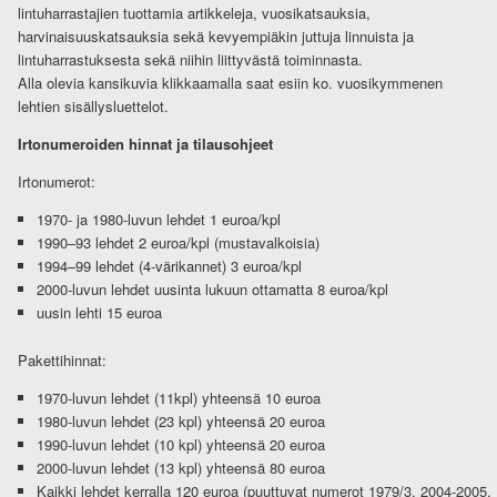
lintuharrastajien tuottamia artikkeleja, vuosikatsauksia,
harvinaisuuskatsauksia sekä kevyempiäkin juttuja linnuista ja
lintuharrastuksesta sekä niihin liittyvästä toiminnasta.
Alla olevia kansikuvia klikkaamalla saat esiin ko. vuosikymmenen
lehtien sisällysluettelot.
Irtonumeroiden hinnat ja tilausohjeet
Irtonumerot:
1970- ja 1980-luvun lehdet 1 euroa/kpl
1990–93 lehdet 2 euroa/kpl (mustavalkoisia)
1994–99 lehdet (4-värikannet) 3 euroa/kpl
2000-luvun lehdet uusinta lukuun ottamatta 8 euroa/kpl
uusin lehti 15 euroa
Pakettihinnat:
1970-luvun lehdet (11kpl) yhteensä 10 euroa
1980-luvun lehdet (23 kpl) yhteensä 20 euroa
1990-luvun lehdet (10 kpl) yhteensä 20 euroa
2000-luvun lehdet (13 kpl) yhteensä 80 euroa
Kaikki lehdet kerralla 120 euroa (puuttuvat numerot 1979/3, 2004-2005,