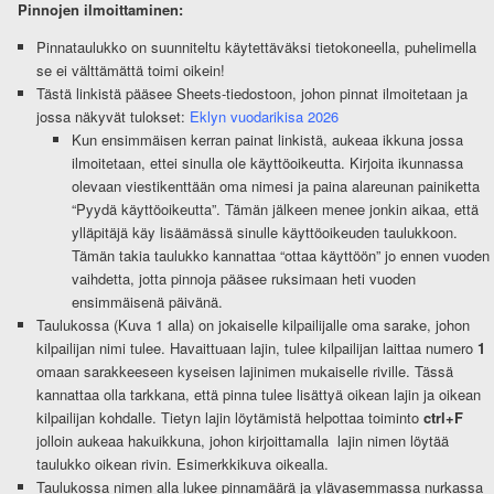
Pinnojen ilmoittaminen:
Pinnataulukko on suunniteltu käytettäväksi tietokoneella, puhelimella
se ei välttämättä toimi oikein!
Tästä linkistä pääsee Sheets-tiedostoon, johon pinnat ilmoitetaan ja
jossa näkyvät tulokset:
Eklyn vuodarikisa 2026
Kun ensimmäisen kerran painat linkistä, aukeaa ikkuna jossa
ilmoitetaan, ettei sinulla ole käyttöoikeutta. Kirjoita ikunnassa
olevaan viestikenttään oma nimesi ja paina alareunan painiketta
“Pyydä käyttöoikeutta”. Tämän jälkeen menee jonkin aikaa, että
ylläpitäjä käy lisäämässä sinulle käyttöoikeuden taulukkoon.
Tämän takia taulukko kannattaa “ottaa käyttöön” jo ennen vuoden
vaihdetta, jotta pinnoja pääsee ruksimaan heti vuoden
ensimmäisenä päivänä.
Taulukossa (Kuva 1 alla) on jokaiselle kilpailijalle oma sarake, johon
kilpailijan nimi tulee. Havaittuaan lajin, tulee kilpailijan laittaa numero
1
omaan sarakkeeseen kyseisen lajinimen mukaiselle riville. Tässä
kannattaa olla tarkkana, että pinna tulee lisättyä oikean lajin ja oikean
kilpailijan kohdalle. Tietyn lajin löytämistä helpottaa toiminto
ctrl+F
jolloin aukeaa hakuikkuna, johon kirjoittamalla lajin nimen löytää
taulukko oikean rivin. Esimerkkikuva oikealla.
Taulukossa nimen alla lukee pinnamäärä ja ylävasemmassa nurkassa