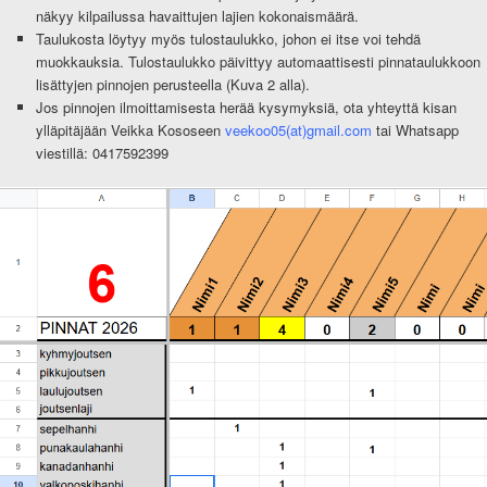
näkyy kilpailussa havaittujen lajien kokonaismäärä.
Taulukosta löytyy myös tulostaulukko, johon ei itse voi tehdä
muokkauksia. Tulostaulukko päivittyy automaattisesti pinnataulukkoon
lisättyjen pinnojen perusteella (Kuva 2 alla).
Jos pinnojen ilmoittamisesta herää kysymyksiä, ota yhteyttä kisan
ylläpitäjään Veikka Kososeen
veekoo05(at)gmail.com
tai Whatsapp
viestillä: 0417592399