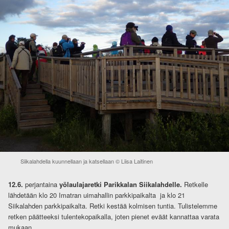
Siikalahdella kuunnellaan ja katsellaan © Liisa Laitinen
12.6.
perjantaina
yölaulajaretki Parikkalan Siikalahdelle.
Retkelle
lähdetään klo 20 Imatran uimahallin parkkipaikalta ja klo 21
Siikalahden parkkipaikalta. Retki kestää kolmisen tuntia. Tulistelemme
retken päätteeksi tulentekopaikalla, joten pienet eväät kannattaa varata
mukaan.