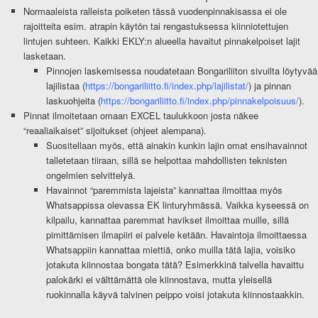
Normaaleista ralleista poiketen tässä vuodenpinnakisassa ei ole
rajoitteita esim. atrapin käytön tai rengastuksessa kiinniotettujen
lintujen suhteen. Kaikki EKLY:n alueella havaitut pinnakelpoiset lajit
lasketaan.
Pinnojen laskemisessa noudatetaan Bongariliiton sivuilta löytyvää
lajilistaa (
https://bongariliitto.fi/index.php/lajilistat/
) ja pinnan
laskuohjeita (
https://bongariliitto.fi/index.php/pinnakelpoisuus/
).
Pinnat ilmoitetaan omaan EXCEL taulukkoon josta näkee
“reaaliaikaiset” sijoitukset (ohjeet alempana).
Suositellaan myös, että ainakin kunkin lajin omat ensihavainnot
talletetaan tiiraan, sillä se helpottaa mahdollisten teknisten
ongelmien selvittelyä.
Havainnot “paremmista lajeista” kannattaa ilmoittaa myös
Whatsappissa olevassa EK linturyhmässä. Vaikka kyseessä on
kilpailu, kannattaa paremmat havikset ilmoittaa muille, sillä
pimittämisen ilmapiiri ei palvele ketään. Havaintoja ilmoittaessa
Whatsappiin kannattaa miettiä, onko muilla tätä lajia, voisiko
jotakuta kiinnostaa bongata tätä? Esimerkkinä talvella havaittu
palokärki ei välttämättä ole kiinnostava, mutta yleisellä
ruokinnalla käyvä talvinen peippo voisi jotakuta kiinnostaakkin.