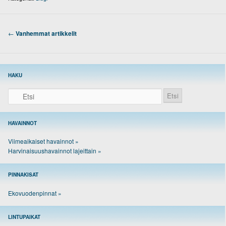
Artikkelien selaus
←
Vanhemmat artikkelit
HAKU
Etsi
HAVAINNOT
Viimeaikaiset havainnot »
Harvinaisuushavainnot lajeittain »
PINNAKISAT
Ekovuodenpinnat »
LINTUPAIKAT