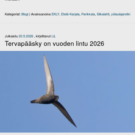
Kategoriat:
Blogi
|
Avainsanoina
EKLY
,
Etelä-Karjala
,
Parikkala
,
Siikalahti
,
yölaulajaretki
Julkaistu
20.5.2026
, kirjoittanut
LiL
Tervapääsky on vuoden lintu 2026