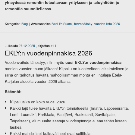
yhteydessä remontin toteuttavaan yritykseen ja taloyhtiöön jo
remonttia suunnitellessa.
Kategoriat:
Blogi
|
Avainsanoina
BirdLife Suomi
,
tervapääsky
,
vuoden lintu 2026
Julkaistu
27.12.2025
, kirjoittanut
LiL
EKLY:n vuodenpinnakisa 2026
Vuodenvaihde lähestyy, niin myös
uusi EKLY:n vuodenpinnakisa
monien vuosien tauon jälkeen! Kilpailu on luonteeltaan leikkimielinen ja
siinä on tarkoitus havaita mahdollisimman monta eri lintulajia Etelä-
Karjalan alueella vuoden 2026 aikana.
Säännöt:
Kilpailuaika on koko vuosi 2026
Kaikki lajit tulee havaita EKLY:n toimialueella (Imatra, Lappeenranta,
Lemi, Luumäki, Parikkala, Rautjärvi, Ruokolahti, Savitaipale,
Taipalsaari), eli muualta saatuja vuodenpinnoja ei saa tähän kisaan
laskea.
Kaikki mahdolliset kulkuvälineet ovat sallittuja