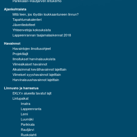
Parikkalan–Rautjärven lintukerho
Ajankohtaista
Mitä teen, jos löydän loukkaantuneen linnun?
Tapahtumakalenteri
Jäsentiedotteet
Yhteenvetoja kokouksista
Lappeenrannan taajamalaskennat 2018
Havainnot
Havaintojen ilmoitusohjeet
Projektilajit
Ilmoitukset harvinaisuuksista
Viimeaikaiset havainnot
Aikaisimmat keväthavainnot lajeittain
Viimeiset syyshavainnot lajeittain
Harvinaisuushavainnot lajeittain
Linnusto ja harrastus
EKLY:n alueella tavatut lajit
Lintupaikat
Imatra
Lappeenranta
Lemi
Luumäki
Parikkala
Rautjärvi
Ruokolahti