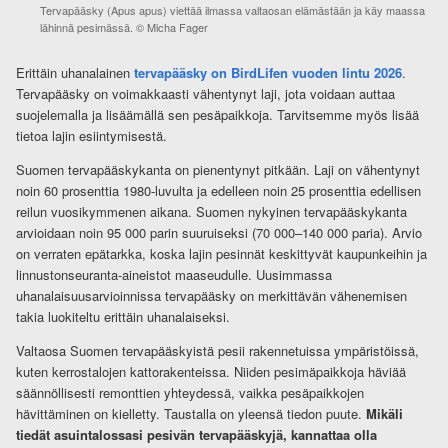
Tervapääsky (Apus apus) viettää ilmassa valtaosan elämästään ja käy maassa
lähinnä pesimässä. © Micha Fager
Erittäin uhanalainen
tervapääsky on BirdLifen vuoden lintu 2026
.
Tervapääsky on voimakkaasti vähentynyt laji, jota voidaan auttaa
suojelemalla ja lisäämällä sen pesäpaikkoja. Tarvitsemme myös lisää
tietoa lajin esiintymisestä.
Suomen tervapääskykanta on pienentynyt pitkään. Laji on vähentynyt
noin 60 prosenttia 1980-luvulta ja edelleen noin 25 prosenttia edellisen
reilun vuosikymmenen aikana. Suomen nykyinen tervapääskykanta
arvioidaan noin 95 000 parin suuruiseksi (70 000–140 000 paria). Arvio
on verraten epätarkka, koska lajin pesinnät keskittyvät kaupunkeihin ja
linnustonseuranta-aineistot maaseudulle. Uusimmassa
uhanalaisuusarvioinnissa tervapääsky on merkittävän vähenemisen
takia luokiteltu erittäin uhanalaiseksi.
Valtaosa Suomen tervapääskyistä pesii rakennetuissa ympäristöissä,
kuten kerrostalojen kattorakenteissa. Niiden pesimäpaikkoja häviää
säännöllisesti remonttien yhteydessä, vaikka pesäpaikkojen
hävittäminen on kielletty. Taustalla on yleensä tiedon puute.
Mikäli
tiedät asuintalossasi pesivän tervapääskyjä, kannattaa olla