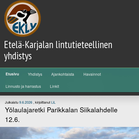
Etelä-Karjalan lintutieteellinen
yhdistys
Päävalikko
Etusivu
Yhdistys
Ajankohtaista
Havainnot
Siirry sisältöön
Siirry toissijaiseen sisältöön
Linnusto ja harrastus
Linkit
Julkaistu
9.6.2026
, kirjoittanut
LiL
Yölaulajaretki Parikkalan Siikalahdelle
12.6.