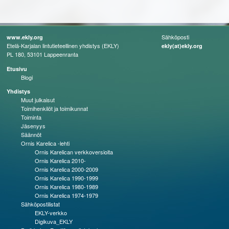
Sähköposti
www.ekly.org
Etelä-Karjalan lintutieteellinen yhdistys (EKLY)
ekly(at)ekly.org
PL 180, 53101 Lappeenranta
Etusivu
Blogi
Yhdistys
Muut julkaisut
Toimihenkilöt ja toimikunnat
Toiminta
Jäsenyys
Säännöt
Ornis Karelica -lehti
Ornis Karelican verkkoversioita
Ornis Karelica 2010-
Ornis Karelica 2000-2009
Ornis Karelica 1990-1999
Ornis Karelica 1980-1989
Ornis Karelica 1974-1979
Sähköpostilistat
EKLY-verkko
Digikuva_EKLY