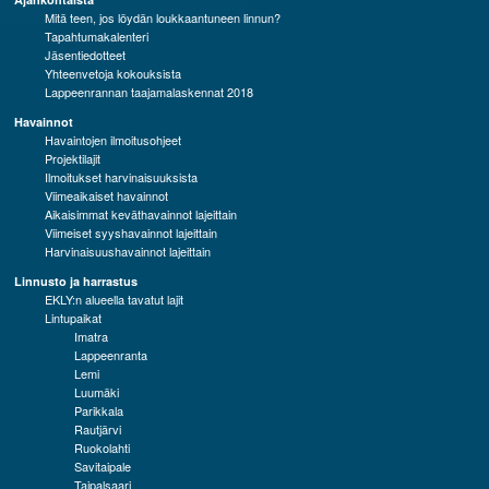
Mitä teen, jos löydän loukkaantuneen linnun?
Tapahtumakalenteri
Jäsentiedotteet
Yhteenvetoja kokouksista
Lappeenrannan taajamalaskennat 2018
Havainnot
Havaintojen ilmoitusohjeet
Projektilajit
Ilmoitukset harvinaisuuksista
Viimeaikaiset havainnot
Aikaisimmat keväthavainnot lajeittain
Viimeiset syyshavainnot lajeittain
Harvinaisuushavainnot lajeittain
Linnusto ja harrastus
EKLY:n alueella tavatut lajit
Lintupaikat
Imatra
Lappeenranta
Lemi
Luumäki
Parikkala
Rautjärvi
Ruokolahti
Savitaipale
Taipalsaari