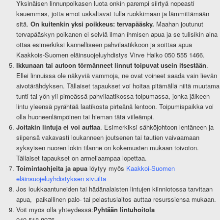
Yksinäisen linnunpoikasen luota onkin parempi siirtyä nopeasti
kauemmas, jotta emot uskaltavat tulla ruokkimaan ja lämmittämään
sitä.
On kuitenkin yksi poikkeus: tervapääsky.
Maahan joutunut
tervapääskyn poikanen ei selviä ilman ihmisen apua ja se tulisikin aina
ottaa esimerkiksi kannelliseen pahvilaatikkoon ja soittaa apua
Kaakkois-Suomen eläinsuojeluyhdistys Virve Haiko 050 555 1466.
Ikkunaan tai autoon törmänneet linnut toipuvat usein itsestään
.
Ellei linnuissa ole näkyviä vammoja, ne ovat voineet saada vain lievän
aivotärähdyksen. Tällaiset tapaukset voi hoitaa pitämällä niitä muutama
tunti tai yön yli pimeässä pahvilaatikossa toipumassa, jonka jälkeen
lintu yleensä pyrähtää laatikosta pirteänä lentoon. Toipumispaikka voi
olla huoneenlämpöinen tai hieman tätä viileämpi.
Joitakin lintuja ei voi auttaa
. Esimerkiksi sähköjohtoon lentäneen ja
siipensä vakavasti loukanneen joutsenen tai tautien vaivaamaan
syksyisen nuoren lokin tilanne on kokemusten mukaan toivoton.
Tällaiset tapaukset on armeliaampaa lopettaa.
Toimintaohjeita ja apua
löytyy myös
Kaakkoi-Suomen
eläinsuojeluyhdistyksen sivuilta
Jos loukkaantuneiden tai hädänalaisten lintujen kiinniotossa tarvitaan
apua, paikallinen palo- tai pelastuslaitos auttaa resurssiensa mukaan.
Voit myös olla yhteydessä:
Pyhtään lintuhoitola
040 518 8976