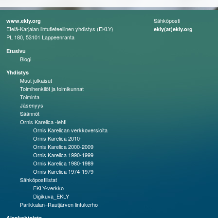
Sähköposti
www.ekly.org
Etelä-Karjalan lintutieteellinen yhdistys (EKLY)
ekly(at)ekly.org
PL 180, 53101 Lappeenranta
Etusivu
Blogi
Yhdistys
Muut julkaisut
Toimihenkilöt ja toimikunnat
Toiminta
Jäsenyys
Säännöt
Ornis Karelica -lehti
Ornis Karelican verkkoversioita
Ornis Karelica 2010-
Ornis Karelica 2000-2009
Ornis Karelica 1990-1999
Ornis Karelica 1980-1989
Ornis Karelica 1974-1979
Sähköpostilistat
EKLY-verkko
Digikuva_EKLY
Parikkalan–Rautjärven lintukerho
Ajankohtaista