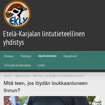
Etelä-Karjalan lintutieteellinen
yhdistys
Päävalikko
Ajankohtaista
Etusivu
Yhdistys
Havainnot
Siirry sisältöön
Siirry toissijaiseen sisältöön
Linnusto ja harrastus
Linkit
Etusivu
»
Ajankohtaista
»
Mitä teen, jos löydän loukkaantuneen linnun?
Mitä teen, jos löydän loukkaantuneen
linnun?