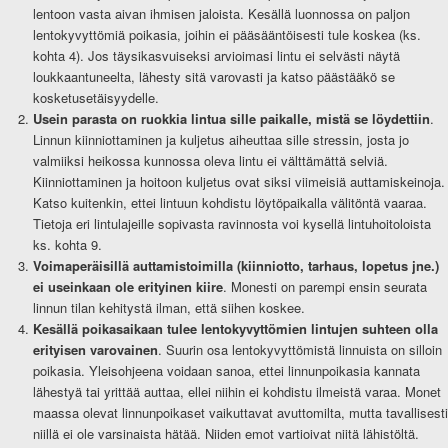
lentoon vasta aivan ihmisen jaloista. Kesällä luonnossa on paljon
lentokyvyttömiä poikasia, joihin ei pääsääntöisesti tule koskea (ks.
kohta 4). Jos täysikasvuiseksi arvioimasi lintu ei selvästi näytä
loukkaantuneelta, lähesty sitä varovasti ja katso päästääkö se
kosketusetäisyydelle.
Usein parasta on ruokkia lintua sille paikalle, mistä se löydettiin
.
Linnun kiinniottaminen ja kuljetus aiheuttaa sille stressin, josta jo
valmiiksi heikossa kunnossa oleva lintu ei välttämättä selviä.
Kiinniottaminen ja hoitoon kuljetus ovat siksi viimeisiä auttamiskeinoja.
Katso kuitenkin, ettei lintuun kohdistu löytöpaikalla välitöntä vaaraa.
Tietoja eri lintulajeille sopivasta ravinnosta voi kysellä lintuhoitoloista
ks. kohta 9.
Voimaperäisillä auttamistoimilla (kiinniotto, tarhaus, lopetus jne.)
ei useinkaan ole erityinen kiire
. Monesti on parempi ensin seurata
linnun tilan kehitystä ilman, että siihen koskee.
Kesällä poikasaikaan tulee lentokyvyttömien lintujen suhteen olla
erityisen varovainen
. Suurin osa lentokyvyttömistä linnuista on silloin
poikasia. Yleisohjeena voidaan sanoa, ettei linnunpoikasia kannata
lähestyä tai yrittää auttaa, ellei niihin ei kohdistu ilmeistä varaa. Monet
maassa olevat linnunpoikaset vaikuttavat avuttomilta, mutta tavallisesti
niillä ei ole varsinaista hätää. Niiden emot vartioivat niitä lähistöltä.