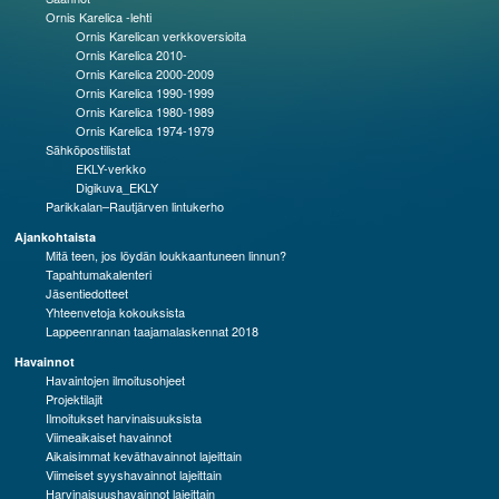
Ornis Karelica -lehti
Ornis Karelican verkkoversioita
Ornis Karelica 2010-
Ornis Karelica 2000-2009
Ornis Karelica 1990-1999
Ornis Karelica 1980-1989
Ornis Karelica 1974-1979
Sähköpostilistat
EKLY-verkko
Digikuva_EKLY
Parikkalan–Rautjärven lintukerho
Ajankohtaista
Mitä teen, jos löydän loukkaantuneen linnun?
Tapahtumakalenteri
Jäsentiedotteet
Yhteenvetoja kokouksista
Lappeenrannan taajamalaskennat 2018
Havainnot
Havaintojen ilmoitusohjeet
Projektilajit
Ilmoitukset harvinaisuuksista
Viimeaikaiset havainnot
Aikaisimmat keväthavainnot lajeittain
Viimeiset syyshavainnot lajeittain
Harvinaisuushavainnot lajeittain