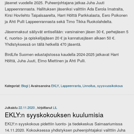
jäsenet vuodelle 2025. Puheenjohtajana jatkaa Juha Juuti
Lappeenrannasta. Hallituksen jäseniksi valittiin Ada Eerola Imatralta,
Kirsi Hovilehto Taipalsaarelta, Harri Hölttä Parikkalasta, Eero Poikonen
ja Ahti Pulli Lappeenrannasta sekä Timo Tikka Ruokolahdelta.
Jäsenmaksut säilyvät entisellään: varsinainen jäsen 30 €, perhejäsen 5
€, nuoriso- ja opiskelijajäsen 20 € ja kannatusjäsen alkaen 50 €.
Yhdistyksessä on tällä hetkellä 470 jäsentä.
BirdLife Suomen edustajistossa kaudella 2024-2025 jatkavat Harri
Hölttä, Juha Juuti, Elmo Miettinen ja Ahti Pulli.
Kategoriat:
Blogi
|
Avainsanoina
EKLY
,
Lappeenranta
,
Linnoitus
,
syysvuosikokous
Julkaistu
22.11.2020
, kirjoittanut
LiL
EKLY:n syyskokouksen kuulumisia
EKLY:n syyskokous pidettiin luonto- ja tiedekeskus Saimaariumissa
14.11.2020. Kokouksessa yhdistyksen puheenjohtajaksi valittiin Juha