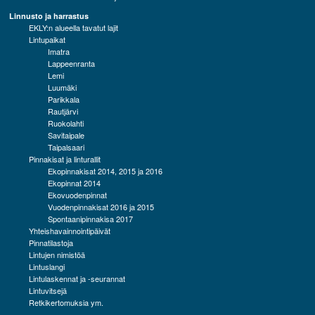
Linnusto ja harrastus
EKLY:n alueella tavatut lajit
Lintupaikat
Imatra
Lappeenranta
Lemi
Luumäki
Parikkala
Rautjärvi
Ruokolahti
Savitaipale
Taipalsaari
Pinnakisat ja linturallit
Ekopinnakisat 2014, 2015 ja 2016
Ekopinnat 2014
Ekovuodenpinnat
Vuodenpinnakisat 2016 ja 2015
Spontaanipinnakisa 2017
Yhteishavainnointipäivät
Pinnatilastoja
Lintujen nimistöä
Lintuslangi
Lintulaskennat ja -seurannat
Lintuvitsejä
Retkikertomuksia ym.