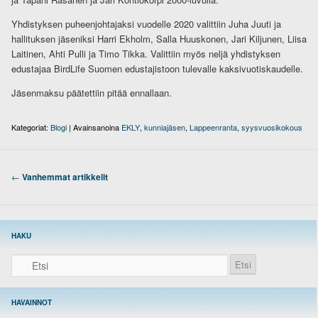
Yhdistyksen puheenjohtajaksi vuodelle 2020 valittiin Juha Juuti ja
hallituksen jäseniksi Harri Ekholm, Salla Huuskonen, Jari Kiljunen, Liisa
Laitinen, Ahti Pulli ja Timo Tikka. Valittiin myös neljä yhdistyksen
edustajaa BirdLife Suomen edustajistoon tulevalle kaksivuotiskaudelle.
Jäsenmaksu päätettiin pitää ennallaan.
Kategoriat:
Blogi
|
Avainsanoina
EKLY
,
kunniajäsen
,
Lappeenranta
,
syysvuosikokous
Artikkelien selaus
←
Vanhemmat artikkelit
HAKU
Etsi
HAVAINNOT