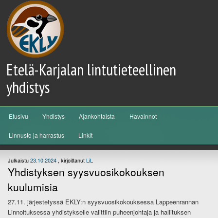
Etelä-Karjalan lintutieteellinen
yhdistys
Päävalikko
Etusivu
Yhdistys
Ajankohtaista
Havainnot
Siirry sisältöön
Siirry toissijaiseen sisältöön
Linnusto ja harrastus
Linkit
Julkaistu
23.10.2024
, kirjoittanut
LiL
Yhdistyksen syysvuosikokouksen
kuulumisia
27.11. järjestetyssä EKLY:n syysvuosikokouksessa Lappeenrannan
Linnoituksessa yhdistykselle valittiin puheenjohtaja ja hallituksen