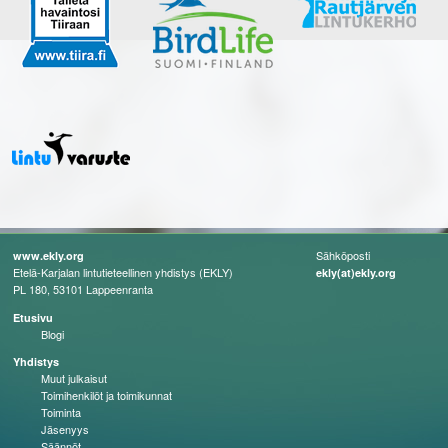
Sähköposti
www.ekly.org
Etelä-Karjalan lintutieteellinen yhdistys (EKLY)
ekly(at)ekly.org
PL 180, 53101 Lappeenranta
Etusivu
Blogi
Yhdistys
Muut julkaisut
Toimihenkilöt ja toimikunnat
Toiminta
Jäsenyys
Säännöt