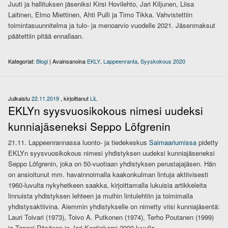
Juuti ja hallituksen jäseniksi Kirsi Hovilehto, Jari Kiljunen, Liisa
Laitinen, Elmo Miettinen, Ahti Pulli ja Timo Tikka. Vahvistettiin
toimintasuunnitelma ja tulo- ja menoarvio vuodelle 2021. Jäsenmaksut
päätettiin pitää ennallaan.
Kategoriat:
Blogi
|
Avainsanoina
EKLY
,
Lappeenranta
,
Syyskokous 2020
Julkaistu
22.11.2019
, kirjoittanut
LiL
EKLYn syysvuosikokous nimesi uudeksi
kunniajäseneksi Seppo Löfgrenin
21.11. Lappeenrannassa luonto- ja tiedekeskus
Saimaariumissa
pidetty
EKLYn syysvuosikokous nimesi yhdistyksen uudeksi kunniajäseneksi
Seppo Löfgrenin, joka on 50-vuotiaan yhdistyksen perustajajäsen. Hän
on ansioitunut mm. havainnoimalla kaakonkulman lintuja aktiivisesti
1960-luvulta nykyhetkeen saakka, kirjoittamalla lukuisia artikkeleita
linnuista yhdistyksen lehteen ja muihin lintulehtiin ja toimimalla
yhdistysaktiivina. Aiemmin yhdistykselle on nimetty viisi kunniajäsentä:
Lauri Toivari (1973), Toivo A. Putkonen (1974), Terho Poutanen (1999)
ja Tapani Räsänen ja Jari Kontiokorpi 2000-luvulla.