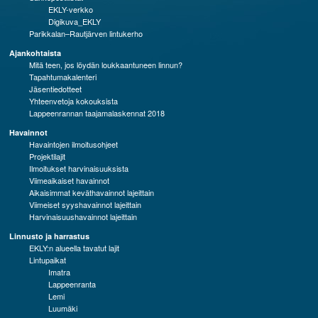
EKLY-verkko
Digikuva_EKLY
Parikkalan–Rautjärven lintukerho
Ajankohtaista
Mitä teen, jos löydän loukkaantuneen linnun?
Tapahtumakalenteri
Jäsentiedotteet
Yhteenvetoja kokouksista
Lappeenrannan taajamalaskennat 2018
Havainnot
Havaintojen ilmoitusohjeet
Projektilajit
Ilmoitukset harvinaisuuksista
Viimeaikaiset havainnot
Aikaisimmat keväthavainnot lajeittain
Viimeiset syyshavainnot lajeittain
Harvinaisuushavainnot lajeittain
Linnusto ja harrastus
EKLY:n alueella tavatut lajit
Lintupaikat
Imatra
Lappeenranta
Lemi
Luumäki