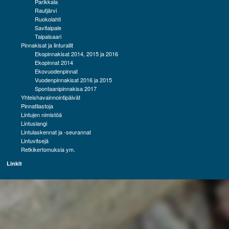
Parikkala
Rautjärvi
Ruokolahti
Savitaipale
Taipalsaari
Pinnakisat ja linturallit
Ekopinnakisat 2014, 2015 ja 2016
Ekopinnat 2014
Ekovuodenpinnat
Vuodenpinnakisat 2016 ja 2015
Spontaanipinnakisa 2017
Yhteishavainnointipäivät
Pinnatilastoja
Lintujen nimistöä
Lintuslangi
Lintulaskennat ja -seurannat
Lintuvitsejä
Retkikertomuksia ym.
Linkit