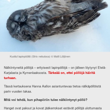
Kuollut lapinpööllö (Strix nebulosa) © Matti Lötjönen
Nälkiintyneitä pöllöjä – erityisesti lapinpöllöjä – on jälleen löytynyt Etelä-
Karjalasta ja Kymenlaaksosta.
Tärkeää on, ettei pöllöjä häiritä
turhaan.
Tässä kertauksena Hanna Aallon asiantuntevaa tietoa nälkäpöllöistä
parin vuoden takaa.
Mitä voi tehdä, kun pihapiiriin tulee nälkiintynyt pöllö?
Hanget ovat paksut ja kovat jääkerrokset estävät pöllöjä ulottumasta