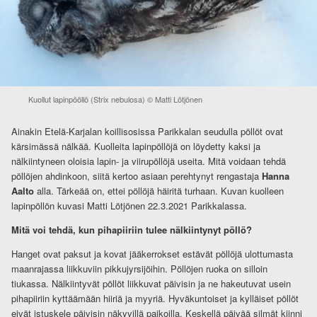
Kuollut lapinpööllö (Strix nebulosa) © Matti Lötjönen
Ainakin Etelä-Karjalan koillisosissa Parikkalan seudulla pöllöt ovat
kärsimässä nälkää. Kuolleita lapinpöllöjä on löydetty kaksi ja
nälkiintyneen oloisia lapin- ja viirupöllöjä useita. Mitä voidaan tehdä
pöllöjen ahdinkoon, siitä kertoo asiaan perehtynyt rengastaja
Hanna
Aalto
alla. Tärkeää on, ettei pöllöjä häiritä turhaan. Kuvan kuolleen
lapinpöllön kuvasi Matti Lötjönen 22.3.2021 Parikkalassa.
Mitä voi tehdä, kun pihapiiriin tulee nälkiintynyt pöllö?
Hanget ovat paksut ja kovat jääkerrokset estävät pöllöjä ulottumasta
maanrajassa liikkuviin pikkujyrsijöihin. Pöllöjen ruoka on silloin
tiukassa. Nälkiintyvät pöllöt liikkuvat päivisin ja ne hakeutuvat usein
pihapiiriin kyttäämään hiiriä ja myyriä. Hyväkuntoiset ja kylläiset pöllöt
eivät istuskele päivisin näkyvillä paikoilla. Keskellä päivää silmät kiinni