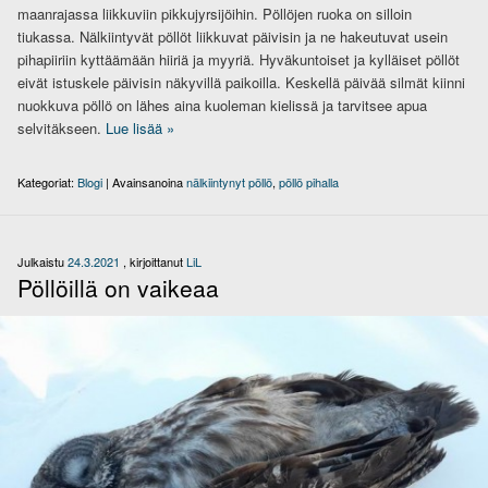
maanrajassa liikkuviin pikkujyrsijöihin. Pöllöjen ruoka on silloin
tiukassa. Nälkiintyvät pöllöt liikkuvat päivisin ja ne hakeutuvat usein
pihapiiriin kyttäämään hiiriä ja myyriä. Hyväkuntoiset ja kylläiset pöllöt
eivät istuskele päivisin näkyvillä paikoilla. Keskellä päivää silmät kiinni
nuokkuva pöllö on lähes aina kuoleman kielissä ja tarvitsee apua
selvitäkseen.
Lue lisää
»
Kategoriat:
Blogi
|
Avainsanoina
nälkiintynyt pöllö
,
pöllö pihalla
Julkaistu
24.3.2021
, kirjoittanut
LiL
Pöllöillä on vaikeaa