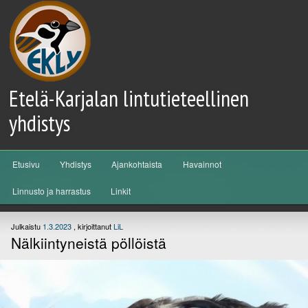
Etelä-Karjalan lintutieteellinen
yhdistys
Päävalikko
Etusivu
Yhdistys
Ajankohtaista
Havainnot
Siirry sisältöön
Siirry toissijaiseen sisältöön
Linnusto ja harrastus
Linkit
Julkaistu
1.3.2023
, kirjoittanut
LiL
Nälkiintyneistä pöllöistä