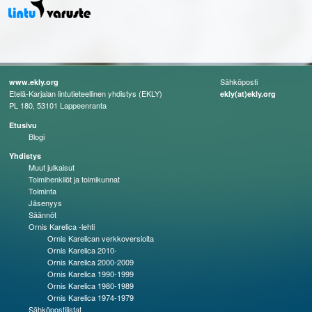
Sähköposti
www.ekly.org
Etelä-Karjalan lintutieteellinen yhdistys (EKLY)
ekly(at)ekly.org
PL 180, 53101 Lappeenranta
Etusivu
Blogi
Yhdistys
Muut julkaisut
Toimihenkilöt ja toimikunnat
Toiminta
Jäsenyys
Säännöt
Ornis Karelica -lehti
Ornis Karelican verkkoversioita
Ornis Karelica 2010-
Ornis Karelica 2000-2009
Ornis Karelica 1990-1999
Ornis Karelica 1980-1989
Ornis Karelica 1974-1979
Sähköpostilistat