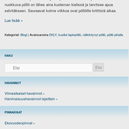
nuokkuva pöllö on lähes aina kuoleman kielissä ja tarvitsee apua
selvitäkseen. Seuraavat kolme viikkoa ovat pöllöille kriittistä aikaa.
Lue lisää
»
Kategoriat:
Blogi
|
Avainsanoina
EKLY
,
kuollut lapinpöllö
,
nälkiintynyt pöllö
,
pöllö pihalla
HAKU
Etsi
HAVAINNOT
Viimeaikaiset havainnot »
Harvinaisuushavainnot lajeittain »
PINNAKISAT
Ekovuodenpinnat »